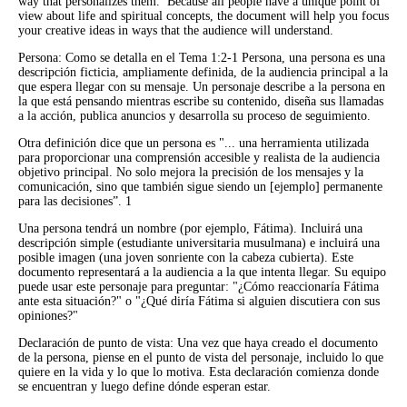
way that personalizes them. Because all people have a unique point of
view about life and spiritual concepts, the document will help you focus
your creative ideas in ways that the audience will understand.
Persona: Como se detalla en el Tema 1:2-1 Persona, una persona es una
descripción ficticia, ampliamente definida, de la audiencia principal a la
que espera llegar con su mensaje. Un personaje describe a la persona en
la que está pensando mientras escribe su contenido, diseña sus llamadas
a la acción, publica anuncios y desarrolla su proceso de seguimiento.
Otra definición dice que un persona es "... una herramienta utilizada
para proporcionar una comprensión accesible y realista de la audiencia
objetivo principal. No solo mejora la precisión de los mensajes y la
comunicación, sino que también sigue siendo un [ejemplo] permanente
para las decisiones”. 1
Una persona tendrá un nombre (por ejemplo, Fátima). Incluirá una
descripción simple (estudiante universitaria musulmana) e incluirá una
posible imagen (una joven sonriente con la cabeza cubierta). Este
documento representará a la audiencia a la que intenta llegar. Su equipo
puede usar este personaje para preguntar: "¿Cómo reaccionaría Fátima
ante esta situación?" o "¿Qué diría Fátima si alguien discutiera con sus
opiniones?"
Declaración de punto de vista: Una vez que haya creado el documento
de la persona, piense en el punto de vista del personaje, incluido lo que
quiere en la vida y lo que lo motiva. Esta declaración comienza donde
se encuentran y luego define dónde esperan estar.