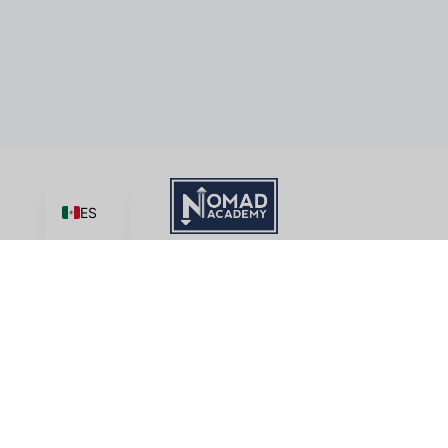
ES
Aprende | Crear | Cuota
Academia Nomad
, una iniciativa del ministerio de
Good News
Productions, International
tiene licencia bajo
CC BY-NC-ND 4.0
Términos de servicio
Este sitio está protegido por reCAPTCHA y se aplican la
Política de privacidad
y
Condiciones del servicio
de Google.