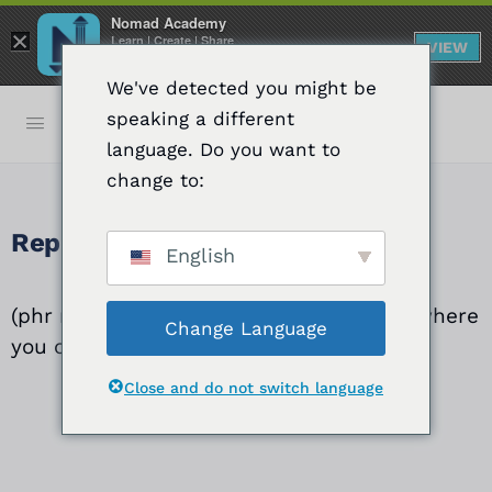
Nomad Academy
×
Learn | Create | Share
VIEW
FREE - In Google Play
We've detected you might be
speaking a different
language. Do you want to
change to:
Reproductor de vista previa*
English
(phr n) – a window in editing programs where
Change Language
you can play any files in bins or folders
Close and do not switch language