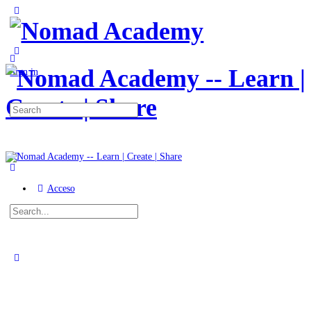
Toggle
Side
Panel
More
options
Sign in
Search
for:
Acceso
Search
for:
Close
search