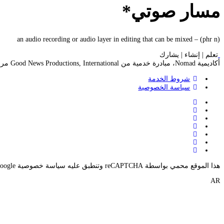
مسار صوتي*
(phr n) – an audio recording or audio layer in editing that can be mixed
تعلم | إنشاء | يشارك
أكاديمية Nomad، مبادرة خدمية من Good News Productions, International مرخصة بموجب CC BY-NC-ND 4.0
شروط الخدمة
سياسة الخصوصية
هذا الموقع محمي بواسطة reCAPTCHA وتنطبق عليه سياسة خصوصية Google وشروط الخدمة.
AR