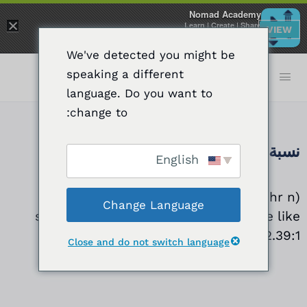
Nomad Academy
×
Learn | Create | Share
VIEW
FREE - In Google Play
We've detected you might be
speaking a different
language. Do you want to
change to:
نسبة العرض إلى الارتفاع*
English
(phr n) – a standard image size, which is
Change Language
shown as “width:height” of the frame like
16:9, 2.39:1
Close and do not switch language