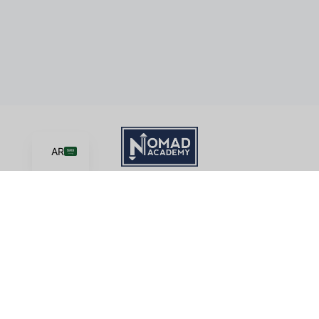
AR
تعلم | إنشاء | يشارك
أكاديمية Nomad، مبادرة خدمية من Good News Productions,
International مرخصة بموجب CC BY-NC-ND 4.0
شروط الخدمة
سياسة الخصوصية
هذا الموقع محمي بواسطة reCAPTCHA وتنطبق عليه سياسة خصوصية
Google وشروط الخدمة.