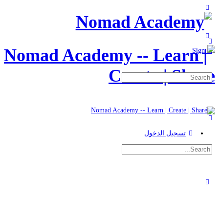
Toggle
Side
Panel
More
options
Sign in
Search
for:
تسجيل الدخول
Search
for:
Close
search